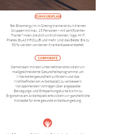
ZUM KURSPLAN
Bei Bloomergy|m in Giesing trainierst du in kleinen
Gruppen mit max. 15 Personen – mit zertifizierten
Trainer*innen, die dich wirklich kennen. Yoga, HIIT,
Pilates, BLACKROLL® und mehr. Und das Beste: Bis zu
80 % werden von deiner Krankenkasse erstattet.
CORPORATE
Gemeinsam mit den Unternehmen entwickeln wir
maßgeschneiderte Gesundheitsprogramme, um
Mitarbeitergesundheit zu fördern und das
Wohlbefinden am Arbeitsplatz zu verbessern.
Von spannenden Vorträgen über angepasste
Bewegungs- und Entspannungskurse bis hin zu
Ergonomie am Arbeitsplatz entwickeln wir ganzheitliche
Konzepte für eine gesunde Arbeitsumgebung.