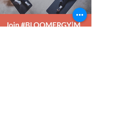
Join #BLOOMERGY|M
& share your experience.
Follow Us On Instagram!
Follow Us On LinkedIn!
Sign Up for Our Newsletter!
Du hast
Fragen?