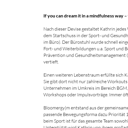
If you can dream it in a mindfulness way – 
Nach dieser Devise gestaltet Kathrin jedes
dem Startschuss in der Sport- und Gesundh
im Büro). Der Bürostuhl wurde schnell eing
Fort- und Weiterbildungen u.a. Sport und
Prävention und Gesundheitsmanagement (F
vertieft.
Einen weiteren Lebenstraum erfüllte sich 
Sie gibt dort nicht nur zahlreiche Workou
Unternehmen im Umkreis im Bereich BGM, m
Workshops oder Impulsvorträge. Immer öft
Bloomergy|m entstand aus der gemeinsamen
passende Bewegungsforma dazu Priorität 1 s
beim Sport ist für das gesamte Team sowohl 
Unterstützt wird Kathrin von ihrem großart