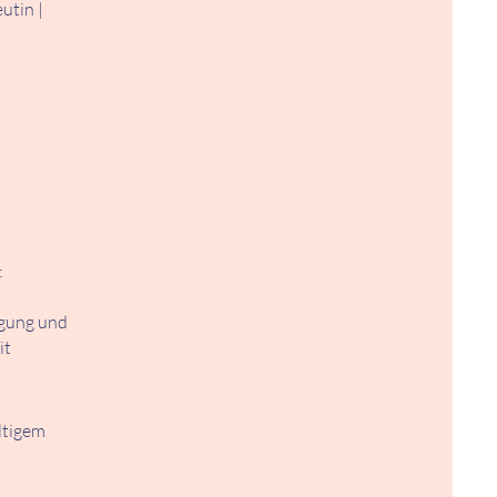
utin |
:
egung und
it
ltigem