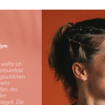
g|ym
wollte ich
beitsumfeld
 glücklichen
eits-
fen, das
len
iegelt. Die