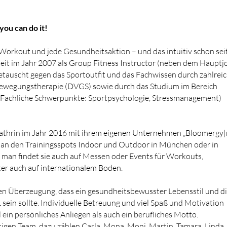
you can do it!
 Workout und jede Gesundheitsaktion – und das intuitiv schon sei
eit im Jahr 2007 als Group Fitness Instructor (neben dem Hauptj
etauscht gegen das Sportoutfit und das Fachwissen durch zahlrei
 Bewegungstherapie (DVGS) sowie durch das Studium im Bereich
achliche Schwerpunkte: Sportpsychologie, Stressmanagement)
Kathrin im Jahr 2016 mit ihrem eigenen Unternehmen „Bloomergy|
ts an den Trainingsspots Indoor und Outdoor in München oder in
an findet sie auch auf Messen oder Events für Workouts,
er auch auf internationalem Boden.
 Überzeugung, dass ein gesundheitsbewusster Lebensstil und d
ein sollte. Individuelle Betreuung und viel Spaß und Motivation
ein persönliches Anliegen als auch ein berufliches Motto.
igen Team, dazu zählen Carla, Mona, Moni, Martin, Tamara, Linda,