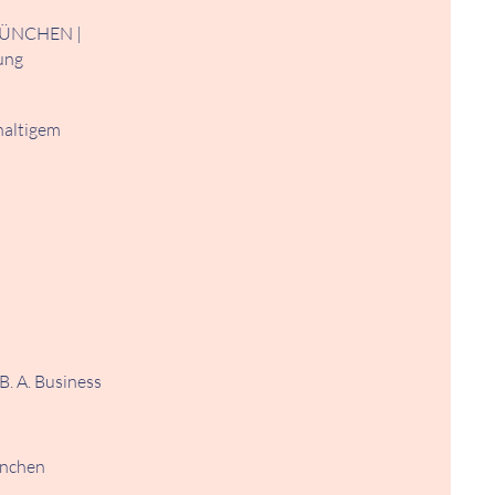
MÜNCHEN |
ung
haltigem
B. A. Business
ünchen