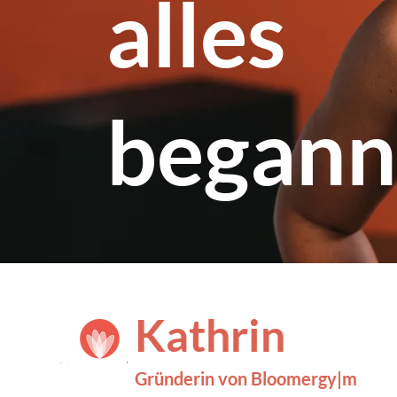
alles
begann
Kathrin
Grün
d
e
rin
von Bl
oome
rg
y|m