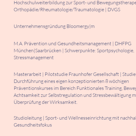
Hochschulweiterbildung zur Sport- und Bewegungstherape
Orthopädie/Rheumatologie/Traumatologie | DVGS
Unternehmensgründung Bloomergy|m
M.A. Prävention und Gesundheitsmanagement | DHFPG
München|Saarbrücken | Schwerpunkte: Sportpsychologie,
Stressmanagement
Masterarbeit | Pilotstudie Fraunhofer Gesellschaft |
Studie
Durchführung eines eigen konzeptionierten 8 wöchigen
Präventionskurses im Bereich Funktionales Training, Bew
Achtsamkeit zur Selbstregulation und Stressbewältigung m
Überprüfung der Wirksamkeit.
Studioleitung | Sport- und Wellnesseinrichtung mit nachha
Gesundheitsfokus