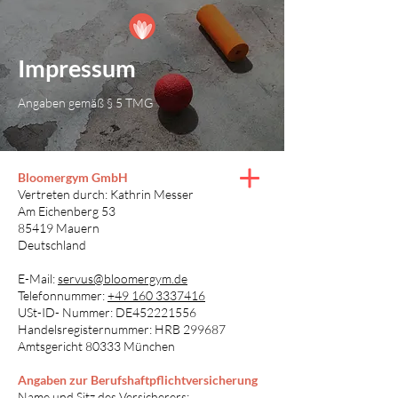
Impressum
Angaben gemäß § 5 TMG
Bloomergym GmbH
Vertreten durch: Kathrin Messer
Am Eichenberg 53
85419 Mauern
Deutschland
E-Mail:
servus@bloomergym.de
Telefonnummer:
+49 160 3337416
USt-ID- Nummer: DE452221556
Handelsregisternummer: HRB 299687
Amtsgericht 80333 München
Angaben zur Berufshaftpflichtversicherung
Name und Sitz des Versicherers: