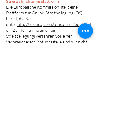
Streitschlichtungsplattform
Die Europäische Kommission stellt eine
Plattform zur Online-Streitbeilegung (OS)
bereit, die Sie
unter
http://ec.europa.eu/consumers/odr/
find
en. Zur Teilnahme an einem
Streitbeilegungsverfahren vor einer
Verbraucherschlichtungsstelle sind wir nicht
verpflichtet und auch nicht bereit.
Join #BLOOMERGY|M
& share your experience.
Follow Us On Instagram!
Follow Us On LinkedIn!
Rechtliches