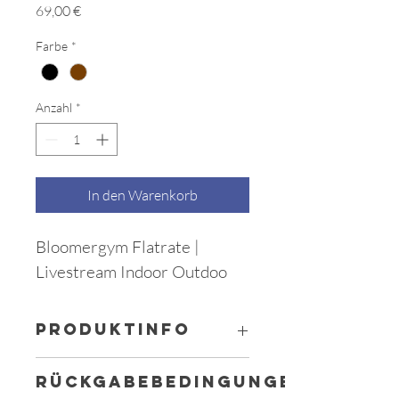
Preis
69,00 €
Farbe
*
Anzahl
*
In den Warenkorb
Bloomergym Flatrate | 
Livestream Indoor Outdoo
PRODUKTINFO
Das ist ein Produktdetail. Hier können 
RÜCKGABEBEDINGUNGEN
Sie Informationen zu Ihrem Produkt 