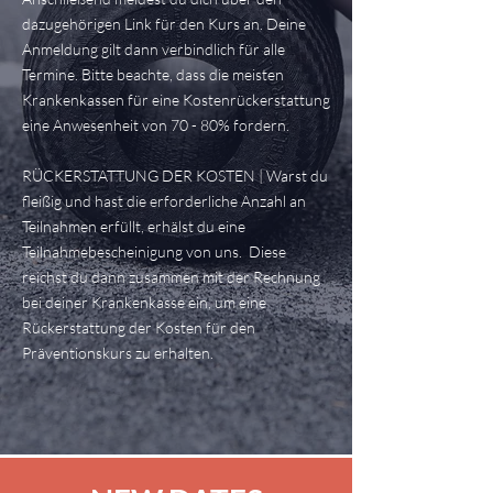
dazugehörigen Link für den Kurs an. Deine
Anmeldung gilt dann verbindlich für alle
Termine. Bitte beachte, dass die meisten
Krankenkassen für eine Kostenrückerstattung
eine Anwesenheit von 70 - 80% fordern.
RÜCKERSTATTUNG DER KOSTEN | Warst du
fleißig und hast die erforderliche Anzahl an
Teilnahmen erfüllt, erhälst du eine
Teilnahmebescheinigung von uns. Diese
reichst du dann zusammen mit der Rechnung
bei deiner Krankenkasse ein, um eine
Rückerstattung der Kosten für den
Präventionskurs zu erhalten.