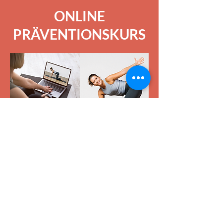
ONLINE
PRÄVENTIONSKURS
Gemeinsam mit
BLACKROLL®
haben
wir unseren ersten
zertifizierten
Online Präventionskurs
"Faszientraining für mehr
Beweglichkeit" entwickelt.