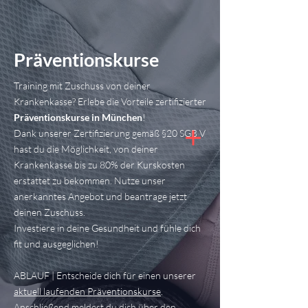
Präventionskurse
Training mit Zuschuss von deiner
Krankenkasse? Erlebe die Vorteile zertifizierter
Präventionskurse in München
!
Dank unserer Zertifizierung gemäß §20 SGB V
hast du die Möglichkeit, von deiner
Krankenkasse bis zu 80% der Kurskosten
erstattet zu bekommen. Nutze unser
anerkanntes Angebot und beantrage jetzt
deinen Zuschuss.
Investiere in deine Gesundheit und fühle dich
fit und ausgeglichen!
ABLAUF | Entscheide dich für einen unserer
aktuell laufenden Präventionskurse
.
Anschließend meldest du dich über den